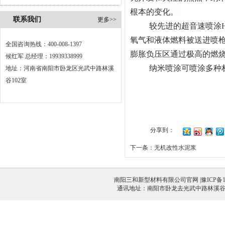
根本的变化。
联系我们
更多>>
较先进的超音速喷涂H
氧气和液体燃料被送进喷
全国咨询热线：400-008-1397
膨胀负压区通过极高的燃
候红军 总经理：19939338999
纳米喷涂可喷涂多种
地址：河南省南阳市卧龙区光武中路林溪
谷102室
分享到：
下一条：
无机改性水泥浆
南阳三和新型材料有限公司官网 |
豫ICP备1
通讯地址：南阳市卧龙去光武中路林溪谷1